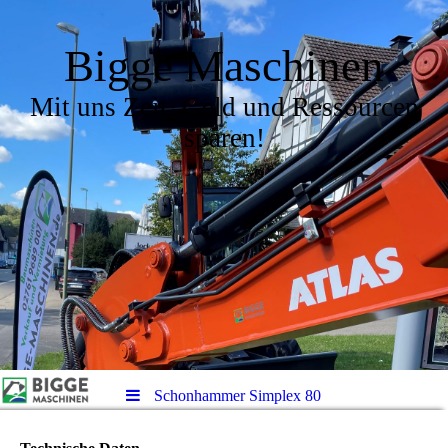
Bigge Maschinen
Mit uns Zeit, Geld und Ressourcen
sparen!
Schonhammer Simplex 80